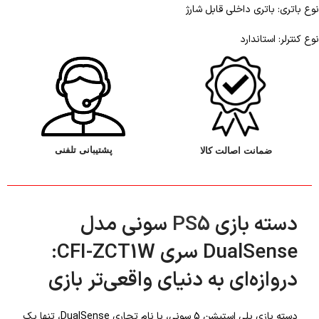
نوع باتری: باتری داخلی قابل شارژ
نوع کنترلر: استاندارد
پشتیبانی تلفنی
ضمانت اصالت کالا
دسته بازی
PS5
سونی مدل
DualSense سری CFI-ZCT1W:
دروازه‌ای به دنیای واقعی‌تر بازی
دسته بازی پلی استیشن 5 سونی، با نام تجاری DualSense، تنها یک