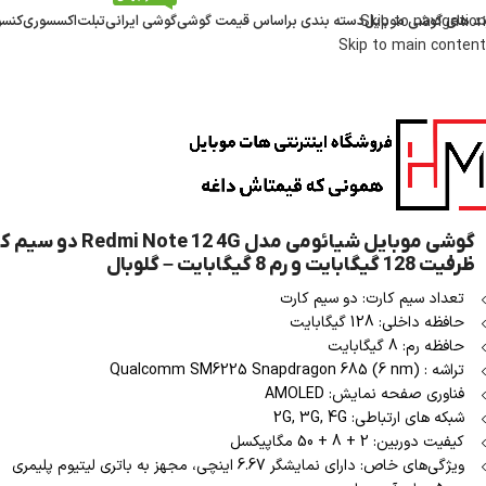
ند های گوشی موبایل
Skip to navigation
دسته بندی براساس قیمت گوشی
گوشی ایرانی
تبلت
اکسسوری
کنسو
Skip to main content
گوشی موبایل شیائومی مدل edmi Note 12 4G
ظرفیت 128 گیگابایت و رم 8 گیگابایت – گلوبال
تعداد سیم کارت: دو سیم کارت
حافظه داخلی: 128 گیگابایت
حافظه رم: 8 گیگابایت
تراشه : Qualcomm SM6225 Snapdragon 685 (6 nm)
فناوری صفحه نمایش: AMOLED
شبکه های ارتباطی: 2G, 3G, 4G
کیفیت دوربین: 2 + 8 + 50 مگاپیکسل
ویژگی‌های خاص: دارای نمایشگر 6.67 اینچی، مجهز به باتری لیتیوم پلیمری