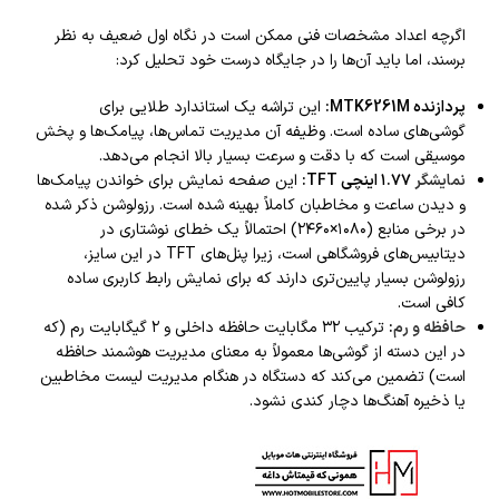
اگرچه اعداد مشخصات فنی ممکن است در نگاه اول ضعیف به نظر
برسند، اما باید آن‌ها را در جایگاه درست خود تحلیل کرد:
پردازنده MTK6261M:
این تراشه یک استاندارد طلایی برای
گوشی‌های ساده است. وظیفه آن مدیریت تماس‌ها، پیامک‌ها و پخش
موسیقی است که با دقت و سرعت بسیار بالا انجام می‌دهد.
نمایشگر
۱.۷۷ اینچی TFT:
این صفحه نمایش برای خواندن پیامک‌ها
و دیدن ساعت و مخاطبان کاملاً بهینه شده است. رزولوشن ذکر شده
در برخی منابع (۱۰۸۰×۲۴۶۰) احتمالاً یک خطای نوشتاری در
دیتابیس‌های فروشگاهی است، زیرا پنل‌های TFT در این سایز،
رزولوشن بسیار پایین‌تری دارند که برای نمایش رابط کاربری ساده
کافی است.
حافظه و رم
:
ترکیب ۳۲ مگابایت حافظه داخلی و ۲ گیگابایت رم (که
در این دسته از گوشی‌ها معمولاً به معنای مدیریت هوشمند حافظه
است) تضمین می‌کند که دستگاه در هنگام مدیریت لیست مخاطبین
یا ذخیره آهنگ‌ها دچار کندی نشود.