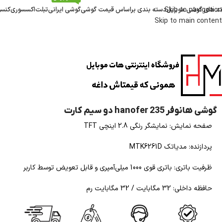
ند های گوشی موبایل
Skip to navigation
دسته بندی براساس قیمت گوشی
گوشی ایرانی
تبلت
اکسسوری
کنسو
Skip to main content
گوشی هانوفر hanofer 235 دو سیم کارت
صفحه نمایش: نمایشگر رنگی 2.8 اینچی TFT
پردازنده: مدیاتک MTK6261D
ظرفیت باتری: باتری قوی 1000 میلی‌آمپری و قابل تعویض توسط کاربر
حافظه داخلی: 32 مگابایت / 32 مگابایت رم