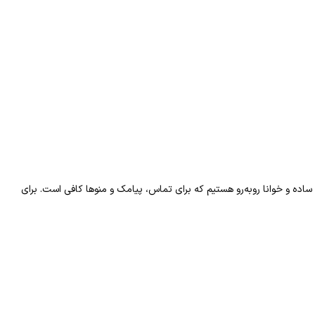
 نه یک نقطه‌ی فروش لوکس. بنابراین در Hanofer 235 هم احتمالاً با یک صفحه‌نمایش ساده و خوانا روبه‌رو هستیم که برای تماس، پیامک و منوها کافی است. برای