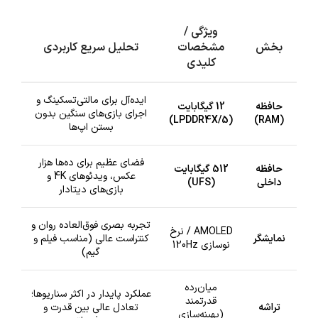
ویژگی /
بخش
مشخصات
تحلیل سریع کاربردی
کلیدی
ایده‌آل برای مالتی‌تسکینگ و
حافظه
12 گیگابایت
اجرای بازی‌های سنگین بدون
(LPDDR4X/5)
(RAM)
بستن اپ‌ها
فضای عظیم برای ده‌ها هزار
حافظه
512 گیگابایت
عکس، ویدئوهای 4K و
داخلی
(UFS)
بازی‌های دیتادار
تجربه بصری فوق‌العاده روان و
AMOLED / نرخ
نمایشگر
کنتراست عالی (مناسب فیلم و
نوسازی 120Hz
گیم)
میان‌رده
عملکرد پایدار در اکثر سناریوها؛
قدرتمند
تراشه
تعادل عالی بین قدرت و
(بهینه‌سازی