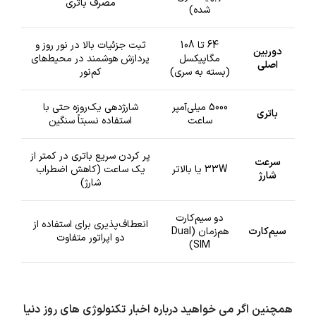
مصرف باتری
شده)
64 تا 108
ثبت جزئیات بالا در نور روز و
دوربین
مگاپیکسل
پردازش هوشمند در محیط‌های
اصلی
(بسته به سری)
کم‌نور
5000 میلی‌آمپر
شارژدهی یک‌روزه حتی با
باتری
ساعت
استفاده نسبتاً سنگین
پر کردن سریع باتری در کمتر از
سرعت
33W یا بالاتر
یک ساعت (کاهش اضطراب
شارژ
شارژ)
دو سیم‌کارت
انعطاف‌پذیری برای استفاده از
سیم‌کارت
هم‌زمان (Dual
دو اپراتور متفاوت
SIM)
همچنین اگر می خواهید درباره اخبار تکنولوژی های روز دنیا