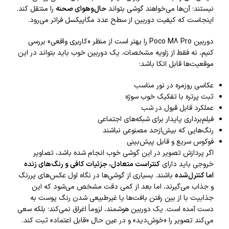
نیستند؛ آن‌ها می‌خواهند گوشی بتواند
حال‌وهوای صحنه
را منتقل کند.
اینجاست که کیفیت دوربین از سطح عدد مگاپیکسل فراتر می‌رود.
دوربین Poco M8 Pro را بهتر است از منظر «کاربری واقعی» بررسی
کنیم، نه فقط از زاویه مشخصات. یک دوربین خوب باید بتواند در این
موقعیت‌ها قابل اتکا باشد:
عکاسی روزمره در نور مناسب
ثبت پرتره با تفکیک خوب سوژه
عملکرد قابل قبول در شب
فیلم‌برداری پایدار برای شبکه‌های اجتماعی
رنگ‌هایی که بیش‌ازحد مصنوعی نباشند
فوکوس سریع و قابل پیش‌بینی
اگر پردازش تصویر در این گوشی خوب انجام شده باشد، تصاویر
خروجی باید دارای
کنتراست متعادل، جزئیات کافی و رنگ‌های زنده
اما کنترل‌شده
باشند. بسیاری از گوشی‌ها در نگاه اول عکس‌های پررنگ
و جذاب می‌گیرند، اما بعد از کمی دقت مشخص می‌شود که این
جذابیت با از بین رفتن بافت‌ها یا غیرطبیعی شدن رنگ پوست به
دست آمده است. یک دوربین هوشمند، لزوماً اغراق نمی‌کند؛ بلکه سعی
می‌کند تصویر را «خوش‌دید» و در عین حال «قابل اعتماد» ثبت کند.