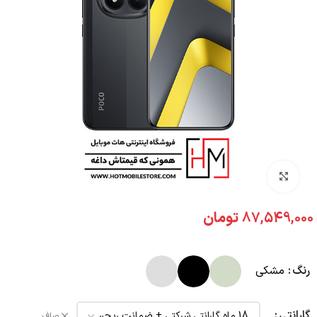
بزرگنمایی تصویر
87,549,000
تومان
رنگ
مشکی
گارانتی
صاف