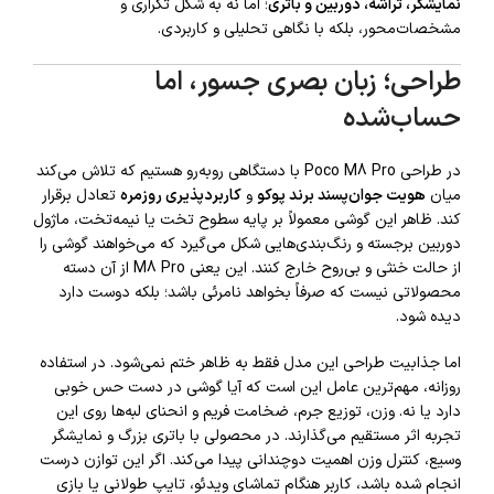
نمایشگر، تراشه، دوربین و باتری
؛ اما نه به شکل تکراری و
مشخصات‌محور، بلکه با نگاهی تحلیلی و کاربردی.
طراحی؛ زبان بصری جسور، اما
حساب‌شده
در طراحی Poco M8 Pro با دستگاهی روبه‌رو هستیم که تلاش می‌کند
میان
هویت جوان‌پسند برند پوکو
و
کاربردپذیری روزمره
تعادل برقرار
کند. ظاهر این گوشی معمولاً بر پایه سطوح تخت یا نیمه‌تخت، ماژول
دوربین برجسته و رنگ‌بندی‌هایی شکل می‌گیرد که می‌خواهند گوشی را
از حالت خنثی و بی‌روح خارج کنند. این یعنی M8 Pro از آن دسته
محصولاتی نیست که صرفاً بخواهد نامرئی باشد؛ بلکه دوست دارد
دیده شود.
اما جذابیت طراحی این مدل فقط به ظاهر ختم نمی‌شود. در استفاده
روزانه، مهم‌ترین عامل این است که آیا گوشی در دست حس خوبی
دارد یا نه. وزن، توزیع جرم، ضخامت فریم و انحنای لبه‌ها روی این
تجربه اثر مستقیم می‌گذارند. در محصولی با باتری بزرگ و نمایشگر
وسیع، کنترل وزن اهمیت دوچندانی پیدا می‌کند. اگر این توازن درست
انجام شده باشد، کاربر هنگام تماشای ویدئو، تایپ طولانی یا بازی