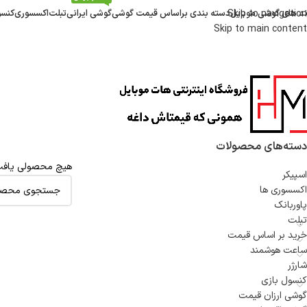
ند های گوشی موبایل
Skip to navigation
دسته بندی براساس قیمت گوشی
گوشی ایرانی
تبلت
اکسسوری
کنسو
Skip to main content
دسته‌های محصولات
هیچ محصولی یافت
اسپیکر
اکسسوری ها
پاوربانک
تبلت
خرید بر اساس قیمت
ساعت هوشمند
شارژر
کنسول بازی
گوشی ارزان قیمت