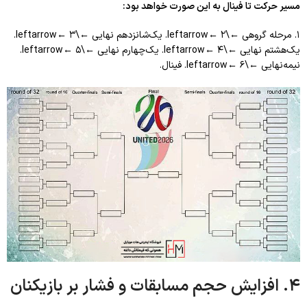
مسیر حرکت تا فینال به این صورت خواهد بود:
۱. مرحله گروهی
←\leftarrow
۲. یک‌شانزدهم نهایی
←
←\leftarrow
←
۳.
یک‌هشتم نهایی
←\leftarrow
۴. یک‌چهارم نهایی
←
←\leftarrow
←
۵.
نیمه‌نهایی
←\leftarrow
۶. فینال.
←
۴. افزایش حجم مسابقات و فشار بر بازیکنان