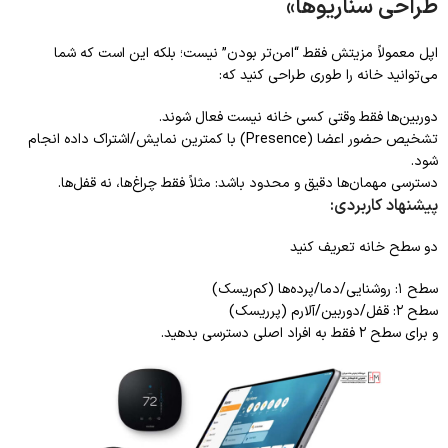
طراحی سناریوها»
اپل معمولاً مزیتش فقط “امن‌تر بودن” نیست؛ بلکه این است که شما
می‌توانید خانه را طوری طراحی کنید که:
دوربین‌ها فقط وقتی کسی خانه نیست فعال شوند.
تشخیص حضور اعضا (Presence) با کمترین نمایش/اشتراک داده انجام
شود.
دسترسی مهمان‌ها دقیق و محدود باشد: مثلاً فقط چراغ‌ها، نه قفل‌ها.
پیشنهاد کاربردی:
دو سطح خانه تعریف کنید
سطح ۱: روشنایی/دما/پرده‌ها (کم‌ریسک)
سطح ۲: قفل/دوربین/آلارم (پرریسک)
و برای سطح ۲ فقط به افراد اصلی دسترسی بدهید.