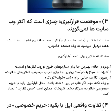
3) «موقعیت قرارگیری» چیزی است که اکثر وب
سایت ها نمی‌گویند
هاب نمایشگردار (یا هر هاب مرکزی) اگر درست جاگذاری نشود، بعد از یک
هفته تبدیل می‌شود به یک صفحه خاموش.
سه نقطه طلایی برای نصب/قرارگیری:
ورودی خانه: بهترین جا برای سناریوهای خروج/ورود، قفل‌ها و امنیت
آشپزخانه: مرکز رفت‌وآمد؛ بهترین جا برای تایمر، موسیقی، اعلان‌های خانواده
راهروی اتاق‌ها: جایی برای «شب/خواب/کودک»
و یک نکته مهم: اگر هاب دوربین داشته باشد، محل قرارگیری باید با حریم
خصوصی خانواده سازگار باشد؛ آشپزخانه ممکن است “حس نظارت” ایجاد
کند.
4) تفاوت واقعی اپل با بقیه: حریم خصوصی «در